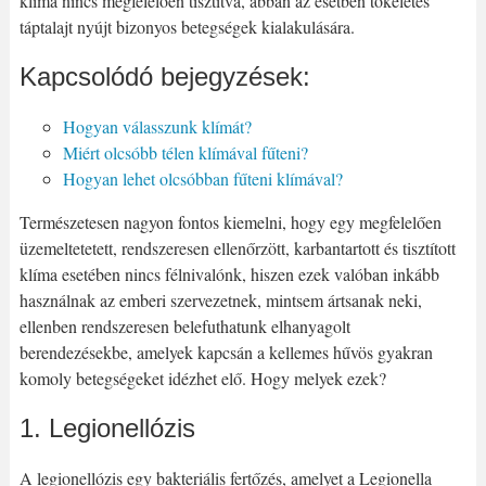
klíma nincs megfelelően tisztítva, abban az esetben tökéletes
táptalajt nyújt bizonyos betegségek kialakulására.
Kapcsolódó bejegyzések:
Hogyan válasszunk klímát?
Miért olcsóbb télen klímával fűteni?
Hogyan lehet olcsóbban fűteni klímával?
Természetesen nagyon fontos kiemelni, hogy egy megfelelően
üzemeltetetett, rendszeresen ellenőrzött, karbantartott és tisztított
klíma esetében nincs félnivalónk, hiszen ezek valóban inkább
használnak az emberi szervezetnek, mintsem ártsanak neki,
ellenben rendszeresen belefuthatunk elhanyagolt
berendezésekbe, amelyek kapcsán a kellemes hűvös gyakran
komoly betegségeket idézhet elő. Hogy melyek ezek?
1. Legionellózis
A legionellózis egy bakteriális fertőzés, amelyet a Legionella