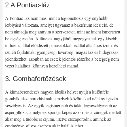
2 A Pontiac-láz
A Pontiac-láz nem más, mint a legionellózis egy enyhébb
lefolyású változata, amelyet ugyanaz a baktérium idéz elő, de
nem támadja meg annyira a szervezetet, mint az imént ismertetett
betegség esetén. A tünetek nagyjából megegyeznek egy kisebb
influenza által előidézett panaszokkal, ezáltal általános izom- és
ízületi fájdalmak, gyengeség, levertség, magas láz és hidegrázás
jelentkezhet, azonban az esetek jelentős részébe a betegség nem
vezet halálhoz, könnyen kezelhető marad.
3. Gombafertőzések
A klímaberendezés nagyon ideális helyet nyújt a különféle
gombák elszaporodásának, amelyek között akad néhány igazán
veszélyes is. Az egyik legismertebb és talán legveszélyesebb az
aspergillózis, amelynek spórája képes az orr- és arcüregek mellett
akár még a tüdőbe is eljutni, illetve elszaporodni, aminek az
eredménye súlyos esetben akár halál is lehet.