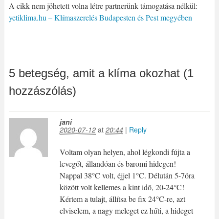
A cikk nem jöhetett volna létre partnerünk támogatása nélkül:
yetiklima.hu – Klímaszerelés Budapesten és Pest megyében
5 betegség, amit a klíma okozhat (1
hozzászólás)
jani
2020-07-12
at
20:44
|
Reply
Voltam olyan helyen, ahol légkondi fújta a
levegőt, állandóan és baromi hidegen!
Nappal 38°C volt, éjjel 1°C. Délután 5-7óra
között volt kellemes a kint idő, 20-24°C!
Kértem a tulajt, állítsa be fix 24°C-re, azt
elviselem, a nagy meleget ez hűti, a hideget