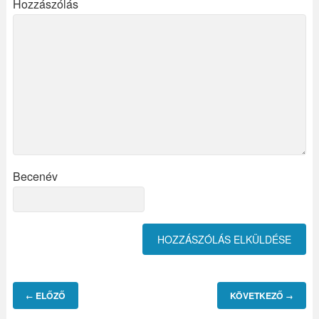
Hozzászólás
Becenév
ELŐZŐ
KÖVETKEZŐ
←
→