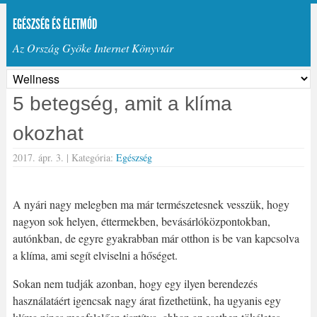
EGÉSZSÉG ÉS ÉLETMÓD
Az Ország Gyöke Internet Könyvtár
5 betegség, amit a klíma
okozhat
2017. ápr. 3. |
Kategória:
Egészség
A nyári nagy melegben ma már természetesnek vesszük, hogy
nagyon sok helyen, éttermekben, bevásárlóközpontokban,
autónkban, de egyre gyakrabban már otthon is be van kapcsolva
a klíma, ami segít elviselni a hőséget.
Sokan nem tudják azonban, hogy egy ilyen berendezés
használatáért igencsak nagy árat fizethetünk, ha ugyanis egy