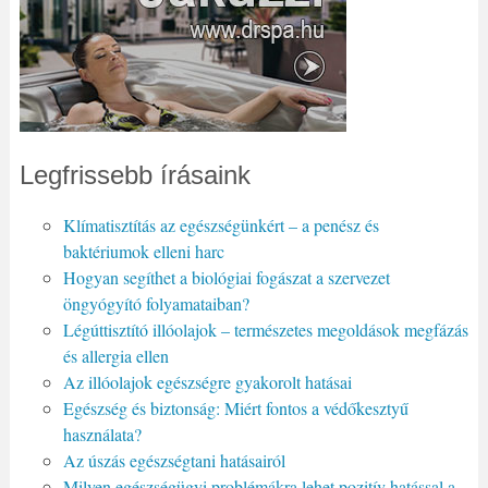
Legfrissebb írásaink
Klímatisztítás az egészségünkért – a penész és
baktériumok elleni harc
Hogyan segíthet a biológiai fogászat a szervezet
öngyógyító folyamataiban?
Légúttisztító illóolajok – természetes megoldások megfázás
és allergia ellen
Az illóolajok egészségre gyakorolt hatásai
Egészség és biztonság: Miért fontos a védőkesztyű
használata?
Az úszás egészségtani hatásairól
Milyen egészségügyi problémákra lehet pozitív hatással a