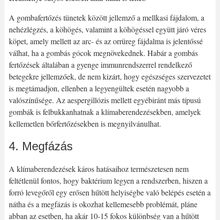
A gombafertőzés tünetek között jellemző a mellkasi fájdalom, a
nehézlégzés, a köhögés, valamint a köhögéssel együtt járó véres
köpet, amely mellett az arc- és az orrüreg fájdalma is jelentőssé
válhat, ha a gombás gócok megnövekednek. Habár a gombás
fertőzések általában a gyenge immunrendszerrel rendelkező
betegekre jellemzőek, de nem kizárt, hogy egészséges szervezetet
is megtámadjon, ellenben a legyengültek esetén nagyobb a
valószínűsége. Az aespergillózis mellett egyébiránt más típusú
gombák is felbukkanhatnak a klímaberendezésekben, amelyek
kellemetlen bőrfertőzésekben is megnyilvánulhat.
4. Megfázás
A klímaberendezések káros hatásaihoz természetesen nem
feltétlenül fontos, hogy baktérium legyen a rendszerben, hiszen a
forró levegőről egy erősen hűtött helyiségbe való belépés esetén a
nátha és a megfázás is okozhat kellemesebb problémát, pláne
abban az esetben, ha akár 10-15 fokos különbség van a hűtött