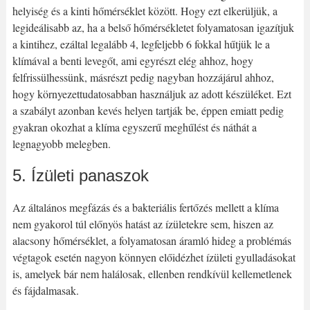
helyiség és a kinti hőmérséklet között. Hogy ezt elkerüljük, a
legideálisabb az, ha a belső hőmérsékletet folyamatosan igazítjuk
a kintihez, ezáltal legalább 4, legfeljebb 6 fokkal hűtjük le a
klímával a benti levegőt, ami egyrészt elég ahhoz, hogy
felfrissülhessünk, másrészt pedig nagyban hozzájárul ahhoz,
hogy környezettudatosabban használjuk az adott készüléket. Ezt
a szabályt azonban kevés helyen tartják be, éppen emiatt pedig
gyakran okozhat a klíma egyszerű meghűlést és náthát a
legnagyobb melegben.
5. Ízületi panaszok
Az általános megfázás és a bakteriális fertőzés mellett a klíma
nem gyakorol túl előnyös hatást az ízületekre sem, hiszen az
alacsony hőmérséklet, a folyamatosan áramló hideg a problémás
végtagok esetén nagyon könnyen előidézhet ízületi gyulladásokat
is, amelyek bár nem halálosak, ellenben rendkívül kellemetlenek
és fájdalmasak.