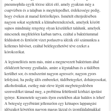
pneumophila egyik törzse idézi elő, amely gyakran még a
csapvízben és a talajban is megtelepedhet, érdekessége pedig,
hogy éveken át marad fertőzőképes. Ismételt elterjedésében
nagyon sokat segítettek a klímaberendezések, amelyek között
sajnos mindmáig rengeteg olyan készüléket találunk, amelyek
nincsenek megfelelően karban tartva, ezáltal a baktériummal
feldúsított és fertőzött vizet porlasztva idézik elő számunkra a
kellemes hűvöset, ezáltal belélegezhetővé téve ezeket a
kórokozókat.
A legionellózis nem más, mint a megnevezett baktérium által
előidézett heveny gyulladás, amire a légutakban és a tüdőben
kerülhet sor, és rendszerint nagyon agresszív, nagyon gyors
lefolyású, ha pedig idős embereket, tüdőbetegeket, dohányosokat,
alkoholistákat, esetleg már eleve légúti megbetegedésben
szenvedőket támad meg, a probléma feltétlenül kórházi ápolást
igénye. Kimenetele ugyanis ilyen esetekben akár halálos is lehet!
A betegség egyébiránt jellemzően egy kétnapos lappangási
időszakot követően nagyon magas lázzal és izomfájdalmakkal