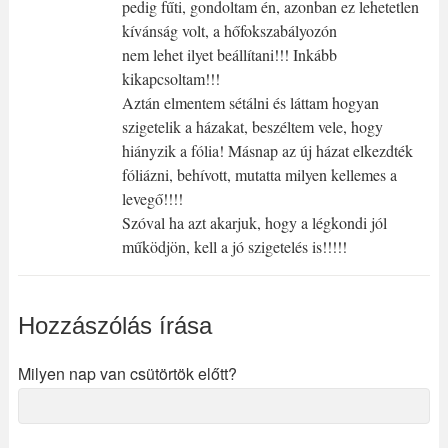
pedig fűti, gondoltam én, azonban ez lehetetlen
kívánság volt, a hőfokszabályozón
nem lehet ilyet beállítani!!! Inkább
kikapcsoltam!!!
Aztán elmentem sétálni és láttam hogyan
szigetelik a házakat, beszéltem vele, hogy
hiányzik a fólia! Másnap az új házat elkezdték
fóliázni, behívott, mutatta milyen kellemes a
levegő!!!!
Szóval ha azt akarjuk, hogy a légkondi jól
működjön, kell a jó szigetelés is!!!!!
Hozzászólás írása
Milyen nap van csütörtök előtt?