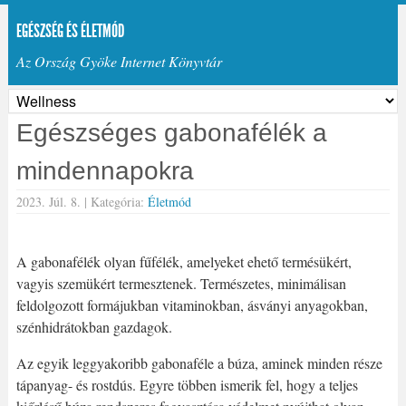
EGÉSZSÉG ÉS ÉLETMÓD
Az Ország Gyöke Internet Könyvtár
Egészséges gabonafélék a
mindennapokra
2023. Júl. 8. |
Kategória:
Életmód
A gabonafélék olyan fűfélék, amelyeket ehető termésükért,
vagyis szemükért termesztenek. Természetes, minimálisan
feldolgozott formájukban vitaminokban, ásványi anyagokban,
szénhidrátokban gazdagok.
Az egyik leggyakoribb gabonaféle a búza, aminek minden része
tápanyag- és rostdús. Egyre többen ismerik fel, hogy a teljes