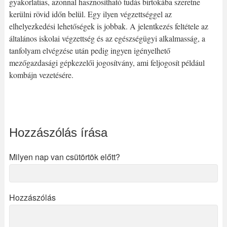
gyakorlatias, azonnal hasznosítható tudás birtokába szeretne
kerülni rövid időn belül. Egy ilyen végzettséggel az
elhelyezkedési lehetőségek is jobbak. A jelentkezés feltétele az
általános iskolai végzettség és az egészségügyi alkalmasság, a
tanfolyam elvégzése után pedig ingyen igényelhető
mezőgazdasági gépkezelői jogosítvány, ami feljogosít például
kombájn vezetésére.
Hozzászólás írása
Milyen nap van csütörtök előtt?
Hozzászólás