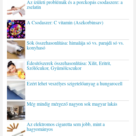
Az ízületi problémák és a porckopás csodaszere: a
zselatin
A Csodaszer: C vitamin (Aszkorbinsav)
Sók összehasonlítása: himalája só vs. parajdi só vs.
konyhasó
Édesítőszerek összehasonlítása: Xilit, Eritrit,
Szőlőcukor, Gyümölcscukor
Ezért lehet veszélyes szigetelőanyag a hungarocell
Még mindig mérgező nagyon sok magyar lakás
Az elektromos cigaretta sem jobb, mint a
hagyományos