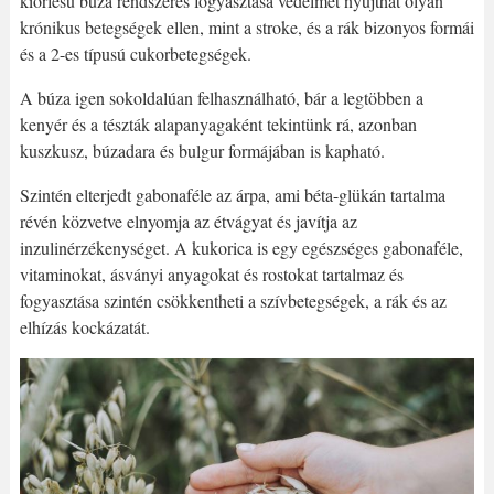
kiőrlésű búza rendszeres fogyasztása védelmet nyújthat olyan
krónikus betegségek ellen, mint a stroke, és a rák bizonyos formái
és a 2-es típusú cukorbetegségek.
A búza igen sokoldalúan felhasználható, bár a legtöbben a
kenyér és a tészták alapanyagaként tekintünk rá, azonban
kuszkusz, búzadara és bulgur formájában is kapható.
Szintén elterjedt gabonaféle az árpa, ami béta-glükán tartalma
révén közvetve elnyomja az étvágyat és javítja az
inzulinérzékenységet. A kukorica is egy egészséges gabonaféle,
vitaminokat, ásványi anyagokat és rostokat tartalmaz és
fogyasztása szintén csökkentheti a szívbetegségek, a rák és az
elhízás kockázatát.