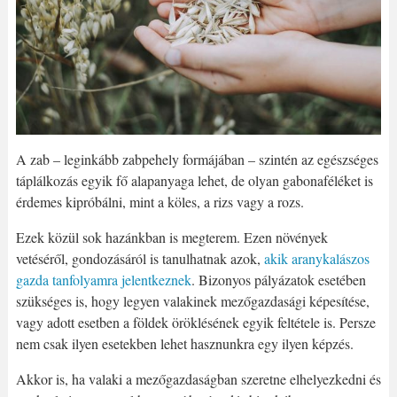
A zab – leginkább zabpehely formájában – szintén az egészséges
táplálkozás egyik fő alapanyaga lehet, de olyan gabonaféléket is
érdemes kipróbálni, mint a köles, a rizs vagy a rozs.
Ezek közül sok hazánkban is megterem. Ezen növények
vetéséről, gondozásáról is tanulhatnak azok,
akik aranykalászos
gazda tanfolyamra jelentkeznek
. Bizonyos pályázatok esetében
szükséges is, hogy legyen valakinek mezőgazdasági képesítése,
vagy adott esetben a földek öröklésének egyik feltétele is. Persze
nem csak ilyen esetekben lehet hasznunkra egy ilyen képzés.
Akkor is, ha valaki a mezőgazdaságban szeretne elhelyezkedni és