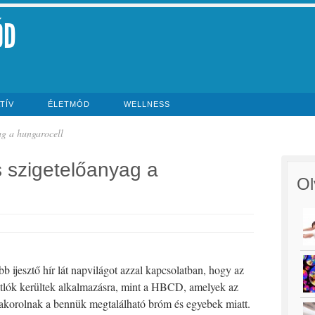
ÓD
TÍV
ÉLETMÓD
WELLNESS
yag a hungarocell
s szigetelőanyag a
Ol
bb ijesztő hír lát napvilágot azzal kapcsolatban, hogy az
átlók kerültek alkalmazásra, mint a HBCD, amelyek az
akorolnak a bennük megtalálható bróm és egyebek miatt.