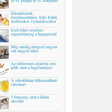
só vs. parajdi só vs. konyhasó
Édesítőszerek
összehasonlítása: Xilit, Eritrit,
Szőlőcukor, Gyümölcscukor
Ezért lehet veszélyes
szigetelőanyag a hungarocell
Még mindig mérgező nagyon
sok magyar lakás
Az elektromos cigaretta sem
jobb, mint a hagyományos
A sokoldalúan felhasználható
citromsav
5 betegség, amit a klíma
okozhat