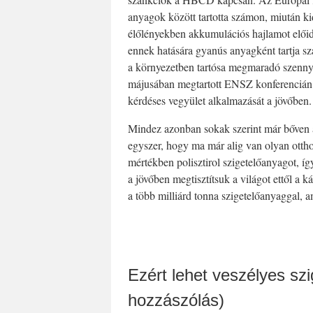
anyagok között tartotta számon, miután ki
élőlényekben akkumulációs hajlamot elői
ennek hatására gyanús anyagként tartja 
a környezetben tartósa megmaradó szenny
májusában megtartott ENSZ konferencián e
kérdéses vegyület alkalmazását a jövőben.
Mindez azonban sokak szerint már bőven a
egyszer, hogy ma már alig van olyan otth
mértékben polisztirol szigetelőanyagot, 
a jövőben megtisztítsuk a világot ettől a 
a több milliárd tonna szigetelőanyaggal, a
Ezért lehet veszélyes sz
hozzászólás)