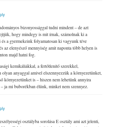
ply
tudományos bizonyossággal tudni mindent – de azt
ejtjük, hogy mindegy is mit írnak, számolnak ki a
i és a gyermekeink folyamatosan ki vagyunk téve
s az elenyésző mennyiség amit naponta több helyen is
nton majd hatni fog.
sági kemikáliákkal, a fertőtlenítő szerekkel,
 olyan anyaggal amivel elszennyezzük a környezetünket,
első környezetünket is – hiszen nem lehetünk annyira
 – ja mi buborékban élünk, minket nem szennyez.
ply
szélyességi osztályba sorolása E osztály ami azt jelenti,