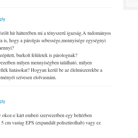
ply
zölt hír hátterében mi a tényszerű igazság.A tudományos
rra is, hogy a párolgás sebessége,mennyisége egységnyi
mennyi?
épített, burkolt felületek is párolognak?
zetben milyen mennyiségben található, milyen
lék hatásokat? Hogyan kerül be az élelmiszerekbe a
ményét szívesen elolvasnám.
ply
 okoz-e kárt emberi szervezetben egy beltérben
tt, 5 cm vastag EPS (expandált polisztirolhab) vagy ez