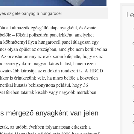
lyes szigetelőanyag a hungarocell
Le
ta alkalmazzák égésgátló alapanyagként, és évente
 belőle – főként polisztirén panelekként, amelyeket
len köbméternyi ilyen hungarocell panel átlagosan egy
ncs olyan épület az országban, amelybe nem került volna
z orvostudomány az évek során kifejtette, hogy ez az
dszerre gyakorol nagyon káros hatást, hanem ezen
hovatovább károsítja az endokrin rendszert is. A HBCD
kkor is érintkezünk vele, ha nincs belőle a közvetlen
erikai kutatás bebizonyította például, hogy 36
zel felében találtak kisebb vagy nagyobb mértékben
s mérgező anyagként van jelen
ztak, az utóbbi években folyamatosan érkeztek a
Kémiai Ügynökség például már 2008-ban a mérgező