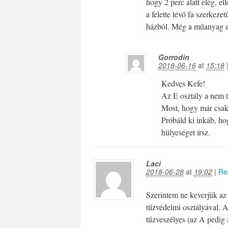
hogy 2 perc alatt elég, e
a felette lévő fa szerkez
házból. Még a műanyag ab
Gorrodin
2018-06-16
at
15:18
Kedves Kefe!
Az E osztály a nem t
Most, hogy már csak 
Próbáld ki inkáb, ho
hülyeséget írsz.
Laci
2018-06-28
at
19:02
|
Re
Szerintem ne keverjük az 
tűzvédelmi osztályával. A
tűzveszélyes (az A pedig 