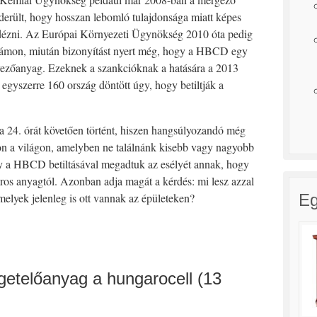
derült, hogy hosszan lebomló tulajdonsága miatt képes
dézni. Az Európai Környezeti Ügynökség 2010 óta pedig
számon, miután bizonyítást nyert még, hogy a HBCD egy
ezőanyag. Ezeknek a szankcióknak a hatására a 2013
gyszerre 160 ország döntött úgy, hogy betiltják a
 24. órát követően történt, hiszen hangsúlyozandó még
on a világon, amelyben ne találnánk kisebb vagy nagyobb
így a HBCD betiltásával megadtuk az esélyét annak, hogy
káros anyagtól. Azonban adja magát a kérdés: mi lesz azzal
Eg
melyek jelenleg is ott vannak az épületeken?
igetelőanyag a hungarocell (13