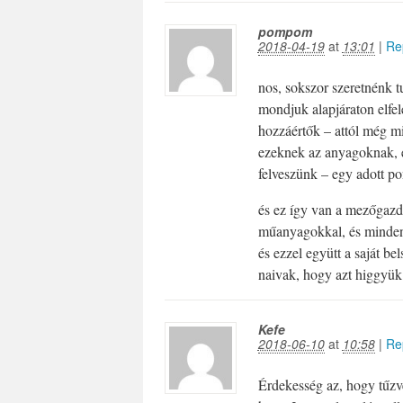
pompom
2018-04-19
at
13:01
|
Re
nos, sokszor szeretnénk 
mondjuk alapjáraton elfel
hozzáértők – attól még m
ezeknek az anyagoknak, é
felveszünk – egy adott po
és ez így van a mezőgazda
műanyagokkal, és minden
és ezzel együtt a saját b
naivak, hogy azt higgyük
Kefe
2018-06-10
at
10:58
|
Re
Érdekesség az, hogy tűzve