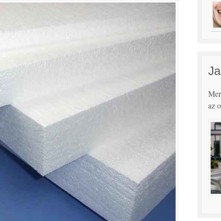
Ja
Merü
az o