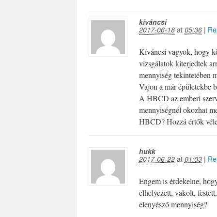
kíváncsi
2017-06-18
at
05:36
|
Re
Kíváncsi vagyok, hogy kö
vizsgálatok kiterjedtek a
mennyiség tekintetében 
Vajon a már épületekbe be
A HBCD az emberi szerve
mennyiségnél okozhat mel
HBCD? Hozzá értők véle
hukk
2017-06-22
at
01:03
|
Re
Engem is érdekelne, hogy
elhelyezett, vakolt, feste
elenyésző mennyiség?