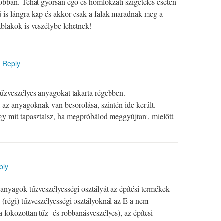
llobban. Tehát gyorsan égő és homlokzati szigetelés esetén
etű is lángra kap és akkor csak a falak maradnak meg a
lakok is veszélybe lehetnek!
|
Reply
űzveszélyes anyagokat takarta régebben.
az anyagoknak van besorolása, szintén ide került.
gy mit tapasztalsz, ha megpróbálod meggyújtani, mielőtt
ply
anyagok tűzveszélyességi osztályát az építési termékek
 (régi) tűzveszélyességi osztályoknál az E a nem
a fokozottan tűz- és robbanásveszélyes), az építési