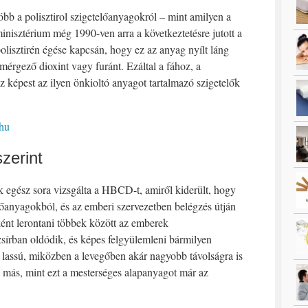
öbb a polisztirol szigetelőanyagokról – mint amilyen a
nisztérium még 1990-ven arra a következtetésre jutott a
isztirén égése kapcsán, hogy ez az anyag nyílt láng
érgező dioxint vagy furánt. Ezáltal a fához, a
épest az ilyen önkioltó anyagot tartalmazó szigetelők
.hu
zerint
 egész sora vizsgálta a HBCD-t, amiről kiderült, hogy
előanyagokból, és az emberi szervezetben belégzés útján
ént lerontani többek között az emberek
írban oldódik, és képes felgyülemleni bármilyen
 lassú, miközben a levegőben akár nagyobb távolságra is
n más, mint ezt a mesterséges alapanyagot már az