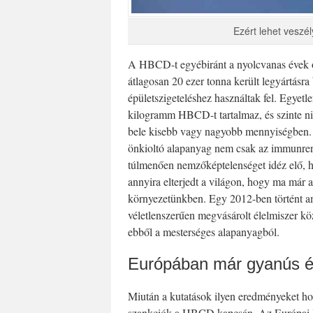
Ezért lehet veszé
A HBCD-t egyébiránt a nyolcvanas évek ó
átlagosan 20 ezer tonna került legyártásra
épületszigeteléshez használtak fel. Egyet
kilogramm HBCD-t tartalmaz, és szinte ni
bele kisebb vagy nagyobb mennyiségben. A
önkioltó alapanyag nem csak az immunren
túlmenően nemzőképtelenséget idéz elő, 
annyira elterjedt a világon, hogy ma már a
környezetünkben. Egy 2012-ben történt am
véletlenszerűen megvásárolt élelmiszer kö
ebből a mesterséges alapanyagból.
Európában már gyanús é
Miután a kutatások ilyen eredményeket ho
szankciók a HBCD kapcsán. Az Európai 