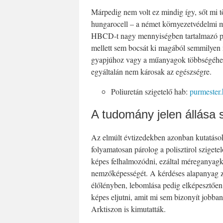
Márpedig nem volt ez mindig így, sőt mi t
hungarocell – a német környezetvédelmi mi
HBCD-t nagy mennyiségben tartalmazó pol
mellett sem bocsát ki magából semmilyen m
gyapjúhoz vagy a műanyagok többségéhez k
egyáltalán nem károsak az egészségre.
Poliuretán szigetelő hab:
purmester
A tudomány jelen állása s
Az elmúlt évtizedekben azonban kutatások
folyamatosan párolog a polisztirol sziget
képes felhalmozódni, ezáltal méreganyagk
nemzőképességét. A kérdéses alapanyag zs
élőlényben, lebomlása pedig elképesztően
képes eljutni, amit mi sem bizonyít jobba
Arktiszon is kimutatták.