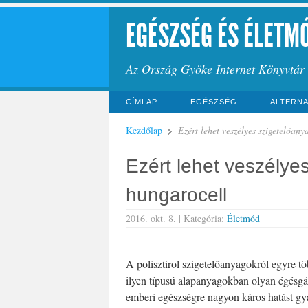
EGÉSZSÉG ÉS ÉLETM
Az Ország Gyöke Internet Könyvtár
CÍMLAP
EGÉSZSÉG
ALTERNA
Kezdőlap
Ezért lehet veszélyes szigetelőan
Ezért lehet veszélye
hungarocell
2016. okt. 8. |
Kategória:
Életmód
A polisztirol szigetelőanyagokról egyre tö
ilyen típusú alapanyagokban olyan égésg
emberi egészségre nagyon káros hatást gy