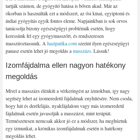
tartják számon, de gyógyító hatása is bőven akad. Már az
ókorban is használták ezt a módszert, az ősi kínai, egyiptomi és
indiai gyógyítás egyik fontos eleme. Napjainkban is sok orvos
tanácsolja bizony egészségügyi problémák esetén, hogy
keressünk fel egy gyógymasszőrt, és rendszeresen
masszíroztassunk. A
hazipatika.com
szerint ilyen egészségügyi
panasz esetén lehet jó megoldás a
masszázs
. Lássuk!
Izomfájdalma ellen nagyon hatékony
megoldás
Mivel a masszázs élénkíti a vérkeringést az izmokban, így nagy
segítség lehet az izomeredetű fájdalmak enyhítésére. Nem csoda,
hogy hát és derékfájás, nyakfájdalom vagy más izomeredetű
fájdalmak esetén javasolják a masszázst, mint terápiát.
Természetesen nemcsak akkor jó ez a módszer, ha meghúztuk
egy izmunkat, a krónikus izomfájdalmak esetén is hatékony
megoldás lehet.