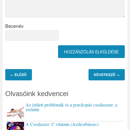
Becenév
ELŐZŐ
KÖVETKEZŐ
←
→
Olvasóink kedvencei
Az ízületi problémák és a porckopás csodaszere: a
zselatin
A Csodaszer: C vitamin (Aszkorbinsav)