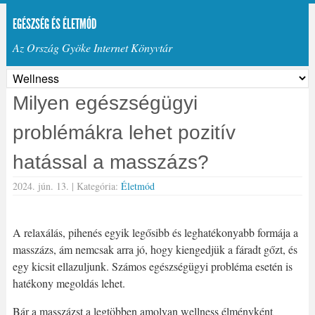
EGÉSZSÉG ÉS ÉLETMÓD
Az Ország Gyöke Internet Könyvtár
Milyen egészségügyi
problémákra lehet pozitív
hatással a masszázs?
2024. jún. 13. |
Kategória:
Életmód
A relaxálás, pihenés egyik legősibb és leghatékonyabb formája a
masszázs, ám nemcsak arra jó, hogy kiengedjük a fáradt gőzt, és
egy kicsit ellazuljunk. Számos egészségügyi probléma esetén is
hatékony megoldás lehet.
Bár a masszázst a legtöbben amolyan wellness élményként