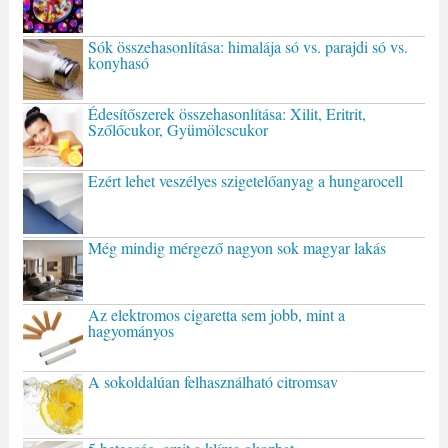
Sók összehasonlítása: himalája só vs. parajdi só vs.
konyhasó
Édesítőszerek összehasonlítása: Xilit, Eritrit,
Szőlőcukor, Gyümölcscukor
Ezért lehet veszélyes szigetelőanyag a hungarocell
Még mindig mérgező nagyon sok magyar lakás
Az elektromos cigaretta sem jobb, mint a
hagyományos
A sokoldalúan felhasználható citromsav