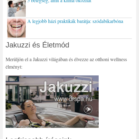
5 betegség, amit a klíma okozhat
A legjobb házi praktikák barátja: szódabikarbóna
Jakuzzi és Életmód
Merüljön el a Jakuzzi világában és élvezze az otthoni wellness
élményt: