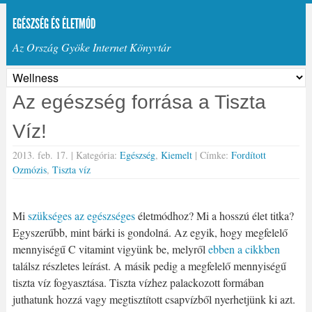
EGÉSZSÉG ÉS ÉLETMÓD
Az Ország Gyöke Internet Könyvtár
Az egészség forrása a Tiszta
Víz!
2013. feb. 17. |
Kategória:
Egészség
,
Kiemelt
| Címke:
Fordított
Ozmózis
,
Tiszta víz
Mi
szükséges az egészséges
életmódhoz? Mi a hosszú élet titka?
Egyszerűbb, mint bárki is gondolná. Az egyik, hogy megfelelő
mennyiségű C vitamint vigyünk be, melyről
ebben a cikkben
találsz részletes leírást. A másik pedig a megfelelő mennyiségű
tiszta víz fogyasztása. Tiszta vízhez palackozott formában
juthatunk hozzá vagy megtisztított csapvízből nyerhetjünk ki azt.