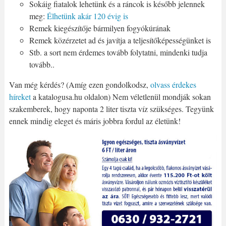
Sokáig fiatalok lehetünk és a ráncok is később jelennek
meg:
Élhetünk akár 120 évig is
Remek kiegészítője bármilyen fogyókúrának
Remek közérzetet ad és javítja a teljesítőképességünket is
Stb. a sort nem érdemes tovább folytatni, mindenki tudja
tovább..
Van még kérdés? (Amíg ezen gondolkodsz,
olvass érdekes
híreket
a katalogusa.hu oldalon) Nem véletlenül mondják sokan
szakemberek, hogy naponta 2 liter tiszta víz szükséges. Tegyünk
ennek mindig eleget és máris jobbra fordul az életünk!