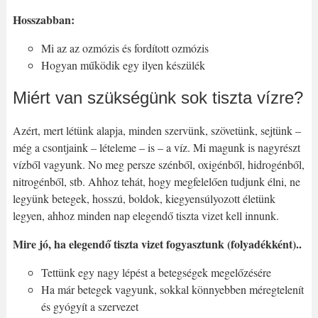
Hosszabban:
Mi az az ozmózis és fordított ozmózis
Hogyan működik egy ilyen készülék
Miért van szükségünk sok tiszta vízre?
Azért, mert létünk alapja, minden szervünk, szövetünk, sejtünk –
még a csontjaink – lételeme – is – a víz. Mi magunk is nagyrészt
vízből vagyunk. No meg persze szénből, oxigénből, hidrogénből,
nitrogénből, stb. Ahhoz tehát, hogy megfelelően tudjunk élni, ne
legyünk betegek, hosszú, boldok, kiegyensúlyozott életünk
legyen, ahhoz minden nap elegendő tiszta vizet kell innunk.
Mire jó, ha elegendő tiszta vizet fogyasztunk (folyadékként)..
Tettünk egy nagy lépést a betegségek megelőzésére
Ha már betegek vagyunk, sokkal könnyebben méregtelenít
és gyógyít a szervezet