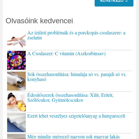
KÖVETKEZŐ
→
Olvasóink kedvencei
Az ízületi problémák és a porckopás csodaszere: a
zselatin
A Csodaszer: C vitamin (Aszkorbinsav)
Sók összehasonlítása: himalája só vs. parajdi só vs.
konyhasó
Édesítőszerek összehasonlítása: Xilit, Eritrit,
Szőlőcukor, Gyümölcscukor
Ezért lehet veszélyes szigetelőanyag a hungarocell
Még mindig mérgező nagyon sok magyar lakás